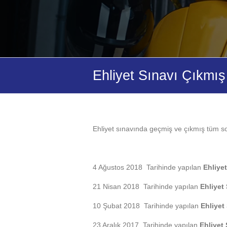
Motosiklet,
B
Otomobil,
C
Kamyon,
CE
TIR,
Ehliyet Sınavı Çıkmı
D
Otobüs
Ehliyet
Belgesi
ve
Özel
Ehliyet sınavında geçmiş ve çıkmış tüm sor
Direksiyon
Dersi
hizmeti
4 Ağustos 2018 Tarihinde yapılan
Ehliyet
veriyoruz.
21 Nisan 2018 Tarihinde yapılan
Ehliyet
10 Şubat 2018 Tarihinde yapılan
Ehliyet
23 Aralık 2017 Tarihinde yapılan
Ehliyet 