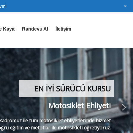
+
yın!
e Kayıt
Randevu Al
İletişim
EN İYİ SÜRÜCÜ KURSU
Motosiklet Ehliyeti
adromuz ile tüm motosiklet ehliyetlerinde hizmet
ğru eğitim ve metotlar ile motosikleti öğretiyoruz.