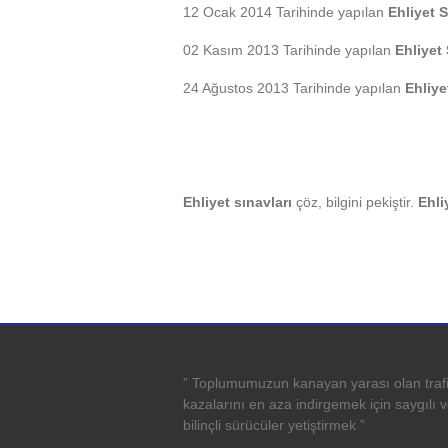
12 Ocak 2014 Tarihinde yapılan
Ehliyet S
02 Kasım 2013 Tarihinde yapılan
Ehliyet
24 Ağustos 2013 Tarihinde yapılan
Ehliye
Ehliyet sınavları
çöz, bilgini pekiştir.
Ehli
” Toplumumuzun kanayan yarası olan traf
kazalarını en aza indirgemek için saygılı 
bilinçli sürücüler yetiştirmek ”