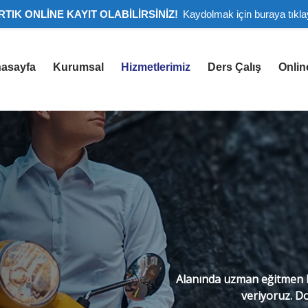
RTIK ONLİNE KAYIT OLABİLİRSİNİZ!
Kaydolmak için buraya tıkla
asayfa
Kurumsal
Hizmetlerimiz
Ders Çalış
Onlin
Alanında uzman eğitmen k
veriyoruz. Do