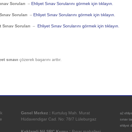
ınav Soruları
–
Ehliyet Sınav Sorularını görmek için tıklayın.
 Sınav Soruları
–
Ehliyet Sınav Sorularını görmek için tıklayın.
t Sınav Soruları
–
Ehliyet Sınav Sorularını görmek için tıklayın.
yet sınavı
çözerek başarını arttır.
ik
Genel Merkez :
Kurtuluş Mah. Murat
a2 ehliy
ve
Hüdavendigar Cad. No: 78/7 Lüleburgaz
sınav tar
ehliyet
d
Kırklareli Nil SRC Kursu :
Pınar mahallesi