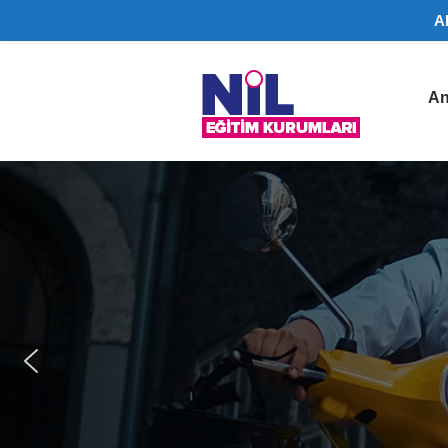
A
Nil
An
Eğitim
Kurumları
|
Lüleburgaz
Ehliyet
Belgesi,
SRC
Belgesi
Lüleburgaz
bölgesinde
A