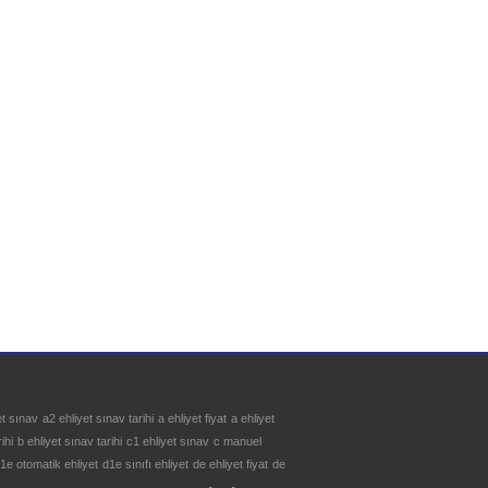
et sınav
a2 ehliyet sınav tarihi
a ehliyet fiyat
a ehliyet
ihi
b ehliyet sınav tarihi
c1 ehliyet sınav
c manuel
1e otomatik ehliyet
d1e sınıfı ehliyet
de ehliyet fiyat
de