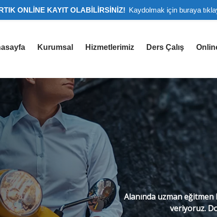
RTIK ONLİNE KAYIT OLABİLİRSİNİZ!
Kaydolmak için buraya tıkla
asayfa
Kurumsal
Hizmetlerimiz
Ders Çalış
Onlin
Alanında uzman eğitmen k
veriyoruz. Do