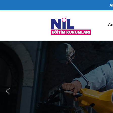
A
Nil
An
Eğitim
Kurumları
|
Lüleburgaz
Ehliyet
Belgesi,
SRC
Belgesi
Lüleburgaz
bölgesinde
A