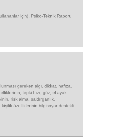
ullananlar için), Psiko-Teknik Raporu
lunması gereken algı, dikkat, hafıza,
iklerinin; tepki hızı, göz, el ayak
nin, risk alma, saldırganlık,
işilik özelliklerinin bilgisayar destekli