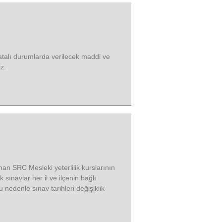
hatalı durumlarda verilecek maddi ve
z.
an SRC Mesleki yeterlilik kurslarının
sınavlar her il ve ilçenin bağlı
nedenle sınav tarihleri değişiklik