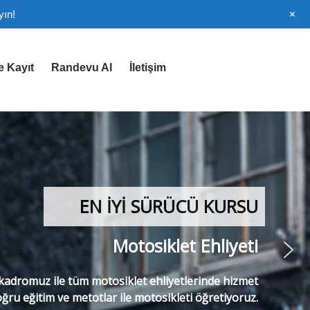
+
yın!
e Kayıt
Randevu Al
İletişim
EN İYİ SÜRÜCÜ KURSU
Motosiklet Ehliyeti
adromuz ile tüm motosiklet ehliyetlerinde hizmet
ğru eğitim ve metotlar ile motosikleti öğretiyoruz.