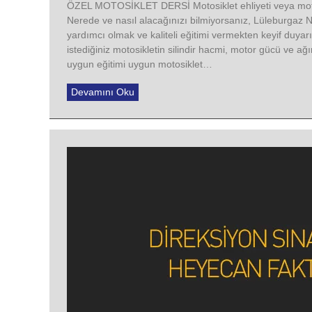
ÖZEL MOTOSİKLET DERSİ Motosiklet ehliyeti veya motos
Nerede ve nasıl alacağınızı bilmiyorsanız, Lüleburgaz N
yardımcı olmak ve kaliteli eğitimi vermekten keyif duyar
istediğiniz motosikletin silindir hacmi, motor gücü ve ağ
uygun eğitimi uygun motosiklet…
Devamını Oku