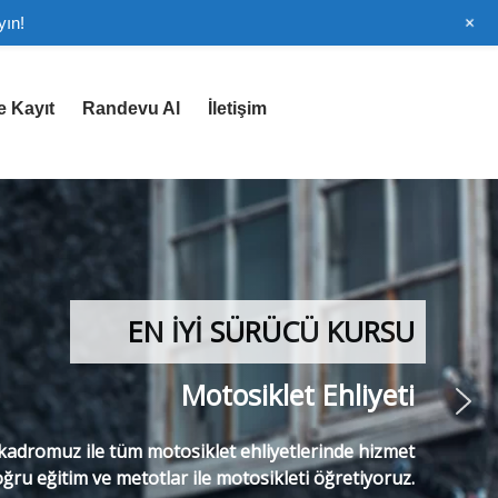
+
yın!
e Kayıt
Randevu Al
İletişim
EN İYİ SÜRÜCÜ KURSU
Motosiklet Ehliyeti
adromuz ile tüm motosiklet ehliyetlerinde hizmet
ğru eğitim ve metotlar ile motosikleti öğretiyoruz.