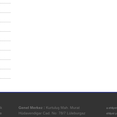
ik
Genel Merkez :
Kurtuluş Mah. Murat
a ehliye
ve
Hüdavendigar Cad. No: 78/7 Lüleburgaz
ehliyet 