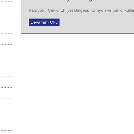
Kamyon / Çekici Ehliyet Belgesi; Kamyon ve çekici kullan
Devamını Oku