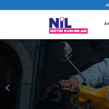
A
Nil
An
Eğitim
Kurumları
|
Lüleburgaz
Ehliyet
Belgesi,
SRC
Belgesi
Lüleburgaz
bölgesinde
A