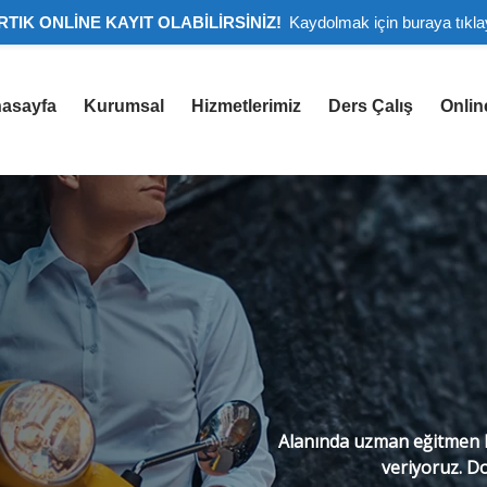
RTIK ONLİNE KAYIT OLABİLİRSİNİZ!
Kaydolmak için buraya tıkla
asayfa
Kurumsal
Hizmetlerimiz
Ders Çalış
Onlin
Alanında uzman eğitmen k
veriyoruz. Do