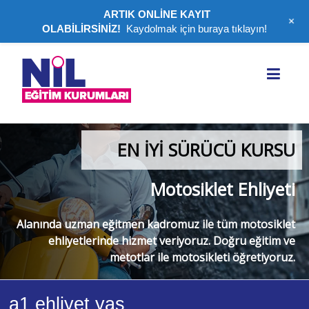
ARTIK ONLİNE KAYIT
+
OLABİLİRSİNİZ!
Kaydolmak için buraya tıklayın!
Nil
Eğitim
Kurumları
|
EN İYİ SÜRÜCÜ KURSU
Lüleburgaz
Motosiklet Ehliyeti
Ehliyet
Belgesi,
Alanında uzman eğitmen kadromuz ile tüm motosiklet
SRC
ehliyetlerinde hizmet veriyoruz. Doğru eğitim ve
metotlar ile motosikleti öğretiyoruz.
Belgesi
Lüleburgaz
bölgesinde
a1 ehliyet yaş