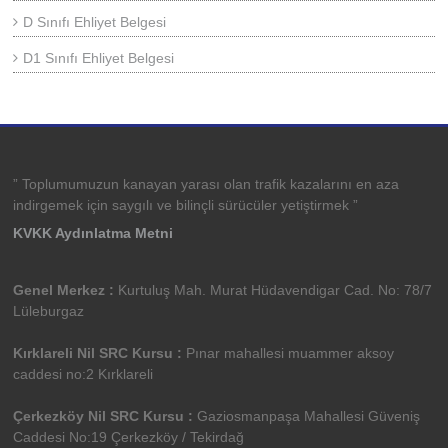
D Sınıfı Ehliyet Belgesi
D1 Sınıfı Ehliyet Belgesi
” Toplumumuzun kanayan yarası olan trafik kazalarını en aza
indirgemek için saygılı ve bilinçli sürücüler yetiştirmek ”
KVKK Aydınlatma Metni
Genel Merkez :
Kurtuluş Mah. Murat Hüdavendigar Cad. No: 78/7
Lüleburgaz
Kırklareli Nil SRC Kursu :
Pınar mahallesi muammer aksoy
caddesi no:2 Kırklareli
Çerkezköy Nil SRC Kursu :
Gaziosmanpaşa Mahallesi Güveniş
Caddesi No:19 Çerkezköy / Tekirdağ