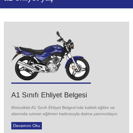
A
Motosiklet,
B
Otomobil,
C
Kamyon,
CE
TIR,
D
Otobüs
Ehliyet
Belgesi
ve
Özel
Direksiyon
Dersi
A1 Sınıfı Ehliyet Belgesi
hizmeti
veriyoruz.
Motosiklet A1 Sınıfı Ehliyet Belgesi’nde kaliteli eğitim ve
alanında uzman eğitmen kadrosuyla daima yanınızdayız.
Devamını Oku