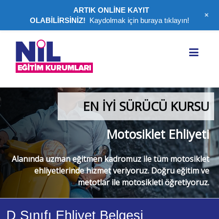
ARTIK ONLİNE KAYIT
+
OLABİLİRSİNİZ!
Kaydolmak için buraya tıklayın!
Nil
Eğitim
Kurumları
|
EN İYİ SÜRÜCÜ KURSU
Lüleburgaz
Motosiklet Ehliyeti
Ehliyet
Belgesi,
Alanında uzman eğitmen kadromuz ile tüm motosiklet
SRC
ehliyetlerinde hizmet veriyoruz. Doğru eğitim ve
metotlar ile motosikleti öğretiyoruz.
Belgesi
Lüleburgaz
bölgesinde
D Sınıfı Ehliyet Belgesi