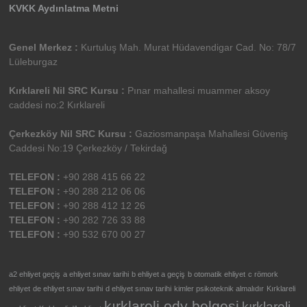
KVKK Aydınlatma Metni
Genel Merkez :
Kurtuluş Mah. Murat Hüdavendigar Cad. No: 78/7
Lüleburgaz
Kırklareli Nil SRC Kursu :
Pınar mahallesi muammer aksoy
caddesi no:2 Kırklareli
Çerkezköy Nil SRC Kursu :
Gaziosmanpaşa Mahallesi Güveniş
Caddesi No:19 Çerkezköy / Tekirdağ
TELEFON :
+90 288 415 66 22
TELEFON :
+90 288 212 06 06
TELEFON :
+90 288 412 12 26
TELEFON :
+90 282 726 33 88
TELEFON :
+90 532 670 00 27
a2 ehliyet geçiş
a ehliyet sınav tarihi
b ehliyet a geçiş
b otomatik ehliyet
c römork
ehliyet
de ehliyet sınav tarihi
d ehliyet sınav tarihi
kimler psikoteknik almalıdır
Kırklareli
kırklareli ody belgesi
kırklareli