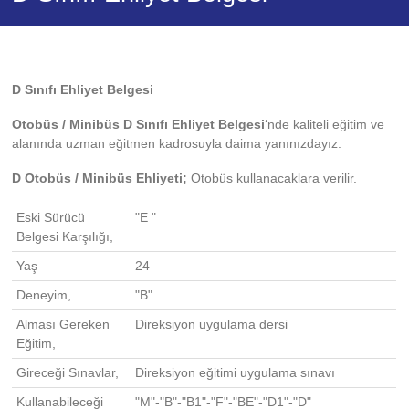
A
Motosiklet,
B
Otomobil,
C
D Sınıfı Ehliyet Belgesi
Kamyon,
CE
Otobüs / Minibüs D Sınıfı Ehliyet Belgesi
‘nde kaliteli eğitim ve
TIR,
alanında uzman eğitmen kadrosuyla daima yanınızdayız.
D
Otobüs
D Otobüs / Minibüs Ehliyeti;
Otobüs kullanacaklara verilir.
Ehliyet
Belgesi
Eski Sürücü
"E "
ve
Belgesi Karşılığı,
Özel
Direksiyon
Yaş
24
Dersi
Deneyim,
"B"
hizmeti
veriyoruz.
Alması Gereken
Direksiyon uygulama dersi
Eğitim,
Gireceği Sınavlar,
Direksiyon eğitimi uygulama sınavı
Kullanabileceği
"M"-"B"-"B1"-"F"-"BE"-"D1"-"D"