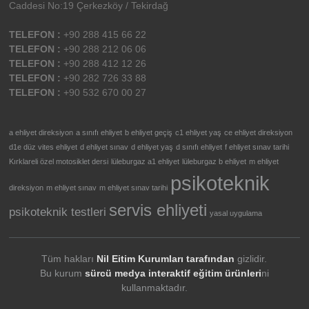
Caddesi No:19 Çerkezköy / Tekirdağ
TELEFON :
+90 288 415 66 22
TELEFON :
+90 288 212 06 06
TELEFON :
+90 288 412 12 26
TELEFON :
+90 282 726 33 88
TELEFON :
+90 532 670 00 27
a ehliyet direksiyon
a sınıfı ehliyet
b ehliyet geçiş
c1 ehliyet yaş
ce ehliyet direksiyon
d1e düz vites ehliyet
d ehliyet sınav
d ehliyet yaş
d sınıfı ehliyet
f ehliyet sınav tarihi
Kırklareli özel motosiklet dersi
lüleburgaz a1 ehliyet
lüleburgaz b ehliyet
m ehliyet
psikoteknik
direksiyon
m ehliyet sınav
m ehliyet sınav tarihi
servis ehliyeti
psikoteknik testleri
yasal uygulama
Tüm hakları
Nil Eitim Kurumları tarafından
gizlidir.
Bu kurum
sürcü medya interaktif eğitim ürünleri
ni
kullanmaktadır.