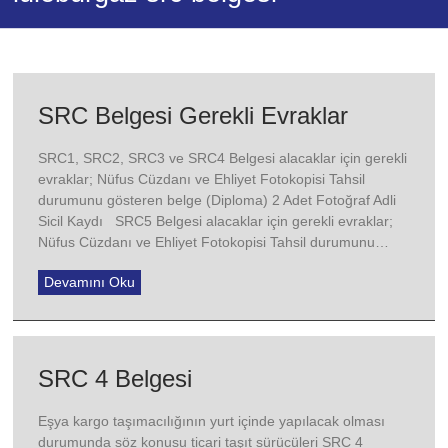
A
Motosiklet,
B
Otomobil,
C
Kamyon,
SRC Belgesi Gerekli Evraklar
CE
TIR,
SRC1, SRC2, SRC3 ve SRC4 Belgesi alacaklar için gerekli
D
evraklar; Nüfus Cüzdanı ve Ehliyet Fotokopisi Tahsil
Otobüs
durumunu gösteren belge (Diploma) 2 Adet Fotoğraf Adli
Ehliyet
Sicil Kaydı SRC5 Belgesi alacaklar için gerekli evraklar;
Belgesi
Nüfus Cüzdanı ve Ehliyet Fotokopisi Tahsil durumunu…
ve
Özel
Devamını Oku
Direksiyon
Dersi
hizmeti
veriyoruz.
SRC 4 Belgesi
Eşya kargo taşımacılığının yurt içinde yapılacak olması
durumunda söz konusu ticari taşıt sürücüleri SRC 4