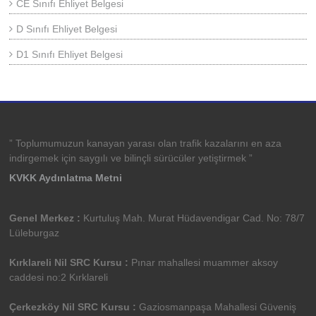
CE Sınıfı Ehliyet Belgesi
D Sınıfı Ehliyet Belgesi
D1 Sınıfı Ehliyet Belgesi
” Toplumumuzun kanayan yarası olan trafik kazalarını en aza
indirgemek için saygılı ve bilinçli sürücüler yetiştirmek ”
KVKK Aydınlatma Metni
Genel Merkez :
Kurtuluş Mah. Murat Hüdavendigar Cad. No: 78/7
Lüleburgaz
Kırklareli Nil SRC Kursu :
Pınar mahallesi muammer aksoy
caddesi no:2 Kırklareli
Çerkezköy Nil SRC Kursu :
Gaziosmanpaşa Mahallesi Güveniş