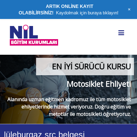
ARTIK ONLİNE KAYIT
+
OLABİLİRSİNİZ!
Kaydolmak için buraya tıklayın!
Nil
Eğitim
Kurumları
|
EN İYİ SÜRÜCÜ KURSU
Lüleburgaz
Motosiklet Ehliyeti
Ehliyet
Belgesi,
Alanında uzman eğitmen kadromuz ile tüm motosiklet
SRC
ehliyetlerinde hizmet veriyoruz. Doğru eğitim ve
metotlar ile motosikleti öğretiyoruz.
Belgesi
Lüleburgaz
bölgesinde
lüleburgaz src belgesi