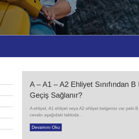
A – A1 – A2 Ehliyet Sınıfından B 
Geçiş Sağlanır?
A ehliyet, A1 ehliyet veya A2 ehliyet belgemiz var peki B 
cevabı aşağıdaki tabloda…
Devamını Oku