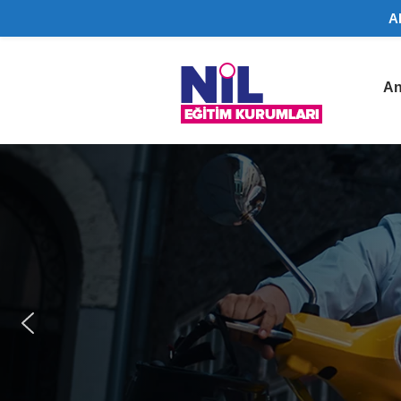
A
Nil
An
Eğitim
Kurumları
|
Lüleburgaz
Ehliyet
Belgesi,
SRC
Belgesi
Lüleburgaz
bölgesinde
A