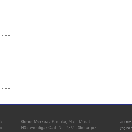
ik
Genel Merkez :
Kurtuluş Mah. Murat
a1 ehliy
ve
Hüdavendigar Cad. No: 78/7 Lüleburgaz
yaş
be 