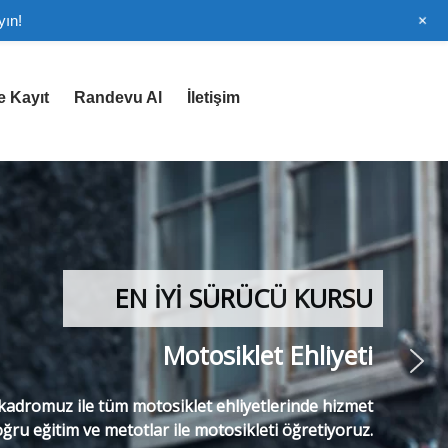
+
yın!
e Kayıt
Randevu Al
İletişim
EN İYİ SÜRÜCÜ KURSU
Motosiklet Ehliyeti
adromuz ile tüm motosiklet ehliyetlerinde hizmet
ğru eğitim ve metotlar ile motosikleti öğretiyoruz.