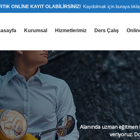
RTIK ONLİNE KAYIT OLABİLİRSİNİZ!
Kaydolmak için buraya tıkla
asayfa
Kurumsal
Hizmetlerimiz
Ders Çalış
Onlin
Alanında uzman eğitmen k
veriyoruz. Do