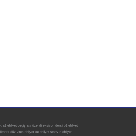
et
a1 ehliyet geçiş
atv özel direksiyon dersi
b1 ehliyet
römork düz vites ehliyet
ce ehliyet sınav
c ehliyet